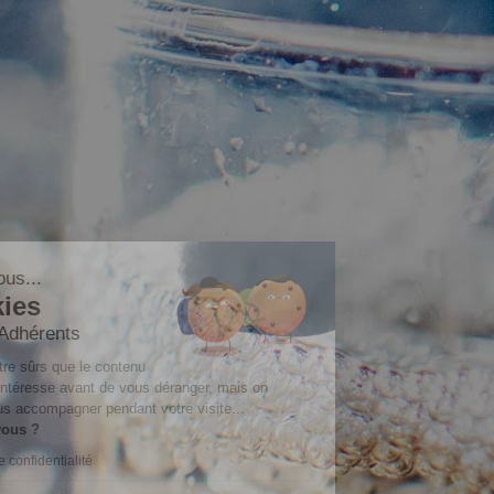
Salut c'est nous...
les Cookies
Champagne Adhérents
On a attendu d'être sûrs que le contenu
de ce site vous intéresse avant de vous déranger, mais on
aimerait bien vous accompagner pendant votre visite...
C'est OK pour vous ?
Lire la politique de confidentialité